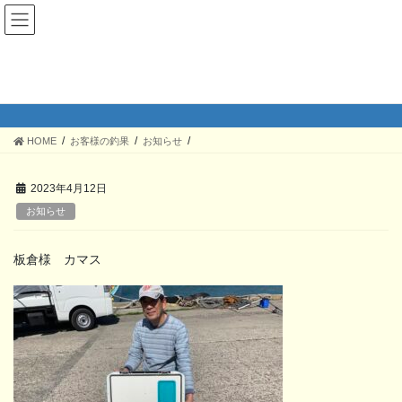
コ
ナ
ン
ビ
テ
ゲ
ン
ー
ツ
シ
お客様の釣果
へ
ョ
ス
ン
キ
に
HOME
お客様の釣果
お知らせ
ッ
移
プ
動
2023年4月12日
お知らせ
板倉様 カマス