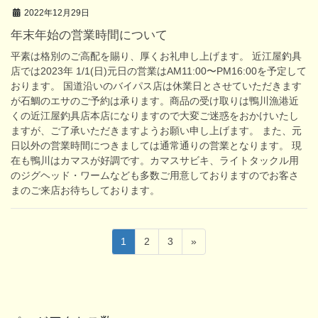
2022年12月29日
年末年始の営業時間について
平素は格別のご高配を賜り、厚くお礼申し上げます。 近江屋釣具
店では2023年 1/1(日)元日の営業はAM11:00〜PM16:00を予定して
おります。 国道沿いのバイパス店は休業日とさせていただきます
が石鯛のエサのご予約は承ります。商品の受け取りは鴨川漁港近
くの近江屋釣具店本店になりますので大変ご迷惑をおかけいたし
ますが、ご了承いただきますようお願い申し上げます。 また、元
日以外の営業時間につきましては通常通りの営業となります。 現
在も鴨川はカマスが好調です。カマスサビキ、ライトタックル用
のジグヘッド・ワームなども多数ご用意しておりますのでお客さ
まのご来店お待ちしております。
投
固
固
固
1
2
3
»
稿
定
定
定
ペ
ペ
ペ
の
ー
ー
ー
ペ
ジ
ジ
ジ