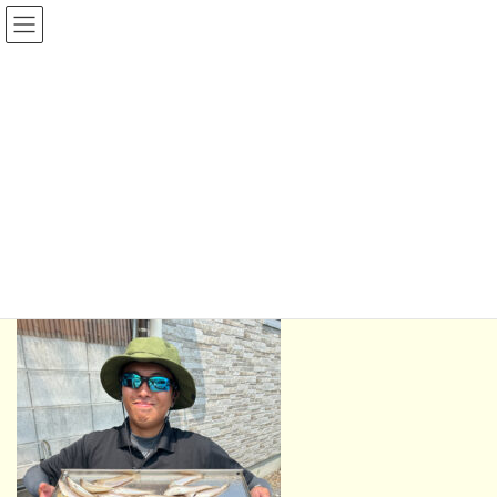
コ
ナ
ン
ビ
テ
ゲ
ン
ー
ツ
シ
お客様の釣果
へ
ョ
ス
ン
キ
に
HOME
お客様の釣果
お知らせ
ッ
移
プ
動
2024年12月8日
お知らせ