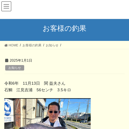
コ
ナ
ン
ビ
テ
ゲ
ン
ー
ツ
シ
お客様の釣果
へ
ョ
ス
ン
キ
に
HOME
お客様の釣果
お知らせ
ッ
移
プ
動
2025年1月1日
お知らせ
令和6年 11月13日 関 益夫さん
石鯛 江見吉浦 56センチ 3.5キロ