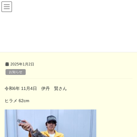
コ
ナ
ン
ビ
テ
ゲ
ン
ー
ツ
シ
お客様の釣果
へ
ョ
ス
ン
キ
に
HOME
お客様の釣果
お知らせ
ッ
移
プ
動
2025年1月2日
お知らせ
令和6年 11月4日 伊丹 賢さん
ヒラメ 62cm