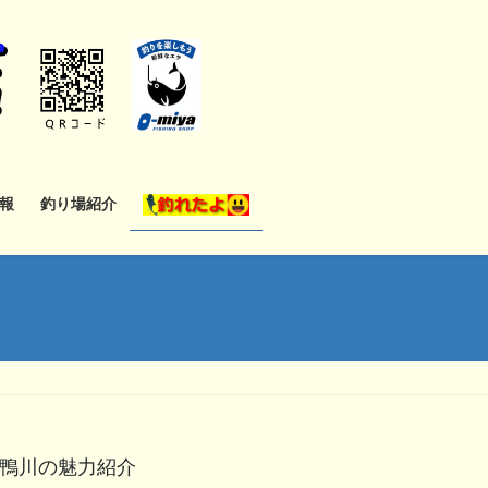
報
釣り場紹介
鴨川の魅力紹介