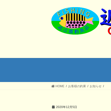
コ
ナ
ン
ビ
テ
ゲ
ン
ー
ツ
シ
へ
ョ
ス
ン
キ
に
ッ
移
プ
動
HOME
お客様の釣果
お知らせ
2020年12月5日