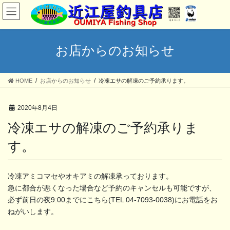
コ
ナ
ン
ビ
テ
ゲ
ン
ー
ツ
シ
お店からのお知らせ
へ
ョ
ス
ン
キ
に
HOME
お店からのお知らせ
冷凍エサの解凍のご予約承ります。
ッ
移
プ
動
2020年8月4日
冷凍エサの解凍のご予約承りま
す。
冷凍アミコマセやオキアミの解凍承っております。
急に都合が悪くなった場合など予約のキャンセルも可能ですが、
必ず前日の夜9:00までにこちら(TEL 04-7093-0038)にお電話をお
ねがいします。