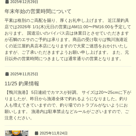
2025年12月29日
年末年始の営業時間について
平素は格別のご高配を賜り、厚くお礼申し上げます。 近江屋釣具
店では2026年 1/1(木)元日の営業はAM11:00〜PM16:00を予定して
おります。 国道沿いのバイパス店は休業日とさせていただきます
が石鯛のエサのご予約は承ります。商品の受け取りは鴨川漁港近
くの近江屋釣具店本店になりますので大変ご迷惑をおかけいたし
ますが、ご了承いただきますようお願い申し上げます。 また、元
日以外の営業時間につきましては通常通りの営業となります。
2025年11月25日
11/25 釣果情報
【鴨川漁港】 5日連続でカマスが好調。 サイズは20〜25cmに下が
りましたが、昨日から漁港全体で釣れるようになりました。釣り
人も増えてきていますので、釣り場でのトラブルがないようにお
願いします。 漁港内は駐車禁止などルールがございますので、ご
注意ください。
2025年11月24日