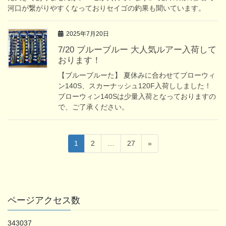
河口が繋がりやすくなっておりセイゴの釣果も聞いています。
2025年7月20日
7/20 ブルーブルー 大人気ルアー入荷して
おります！
【ブルーブルーた】 夏休みに合わせてブローウィ
ン140S、スカーナッシュ120F入荷ししました！
ブローウィン140Sは少量入荷となっておりますの
で、ご了承ください。
投
固
固
固
1
2
…
27
»
稿
定
定
定
ペ
ペ
ペ
の
ー
ー
ー
ペ
ジ
ジ
ジ
ー
ページアクセス数
ジ
343037