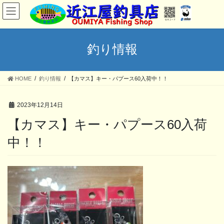
コ
ナ
ン
ビ
テ
ゲ
ン
ー
ツ
シ
釣り情報
へ
ョ
ス
ン
キ
に
HOME
釣り情報
【カマス】キー・パプース60入荷中！！
ッ
移
プ
動
2023年12月14日
【カマス】キー・パプース60入荷
中！！