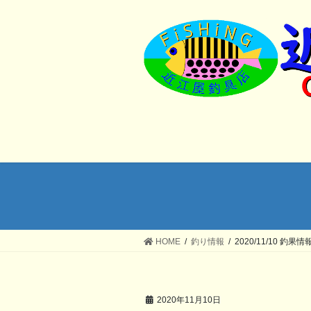
コ
ナ
ン
ビ
テ
ゲ
ン
ー
ツ
シ
へ
ョ
ス
ン
キ
に
ッ
移
プ
動
HOME
釣り情報
2020/11/10 釣果情
2020年11月10日