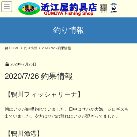
コ
ナ
ン
ビ
テ
ゲ
ン
ー
ツ
シ
釣り情報
へ
ョ
ス
ン
キ
に
HOME
釣り情報
2020/7/26 釣果情報
ッ
移
プ
動
2020年7月26日
2020/7/26 釣果情報
【鴨川フィッシャリーナ】
朝はアジが結構釣れていました。日中はサバが大漁、シロギスも
出ていました。夕方はサバの群れにアジが混ざってました。
【鴨川漁港】