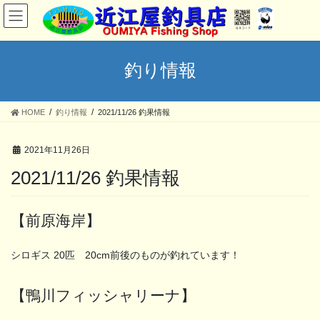
コ
ナ
ン
ビ
テ
ゲ
ン
ー
ツ
シ
釣り情報
へ
ョ
ス
ン
キ
に
HOME
釣り情報
2021/11/26 釣果情報
ッ
移
プ
動
2021年11月26日
2021/11/26 釣果情報
【前原海岸】
シロギス 20匹 20cm前後のものが釣れています！
【鴨川フィッシャリーナ】