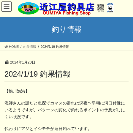
コ
ナ
ン
ビ
テ
ゲ
ン
ー
ツ
シ
釣り情報
へ
ョ
ス
ン
キ
に
HOME
釣り情報
2024/1/19 釣果情報
ッ
移
プ
動
2024年1月20日
2024/1/19 釣果情報
【鴨川漁港】
漁師さんの話だと魚探でカマスの群れは深夜〜早朝に河口付近に
いるようですが、パターンの変化で釣れるポイントの予想がしに
くい状況です。
代わりにアジとイシモチが連日釣れています。