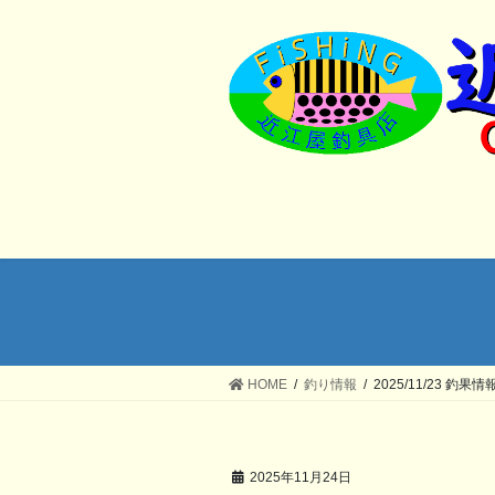
コ
ナ
ン
ビ
テ
ゲ
ン
ー
ツ
シ
へ
ョ
ス
ン
キ
に
ッ
移
プ
動
HOME
釣り情報
2025/11/23 釣果情
2025年11月24日