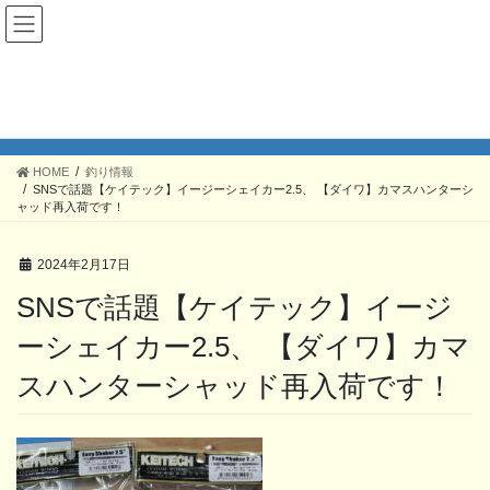
コ
ナ
ン
ビ
テ
ゲ
ン
ー
ツ
シ
釣り情報
へ
ョ
ス
ン
キ
に
HOME
釣り情報
SNSで話題【ケイテック】イージーシェイカー2.5、 【ダイワ】カマスハンターシ
ッ
移
ャッド再入荷です！
プ
動
2024年2月17日
SNSで話題【ケイテック】イージ
ーシェイカー2.5、 【ダイワ】カマ
スハンターシャッド再入荷です！